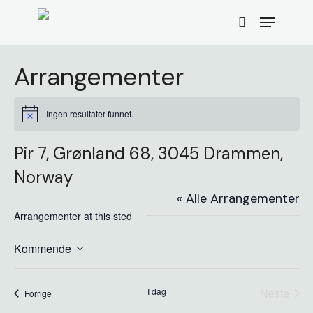
Skip
Menu
to
search
main
content
Arrangementer
Ingen resultater funnet.
Merknad
Pir 7, Grønland 68, 3045 Drammen,
Norway
« Alle Arrangementer
Arrangementer at this sted
Kommende
Velg
dato.
I dag
Neste
arrangementer
Forrige
arrange