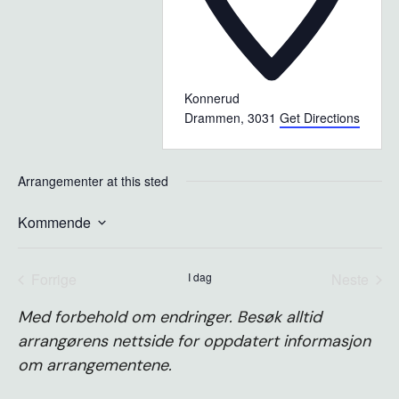
Konnerud
Drammen
,
3031
Get Directions
Arrangementer at this sted
Kommende
Velg
dato.
Forrige
I dag
Neste
arrangementer
arrange
Med forbehold om endringer. Besøk alltid
arrangørens nettside for oppdatert informasjon
om arrangementene.