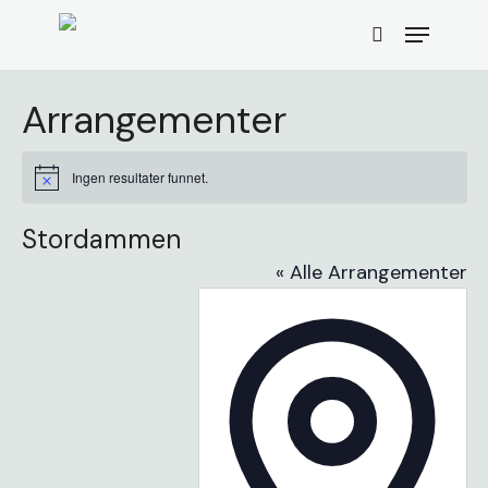
Skip
Menu
to
search
main
content
Arrangementer
Ingen resultater funnet.
Merknad
Stordammen
« Alle Arrangementer
Addres