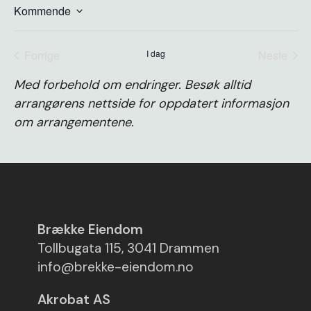
Kommende
Velg
dato.
Forrige
I dag
Neste
arrangementer
arrange
Med forbehold om endringer. Besøk alltid
arrangørens nettside for oppdatert informasjon
om arrangementene.
Brække Eiendom
Tollbugata 115, 3041 Drammen
info@brekke-eiendom.no
Akrobat AS