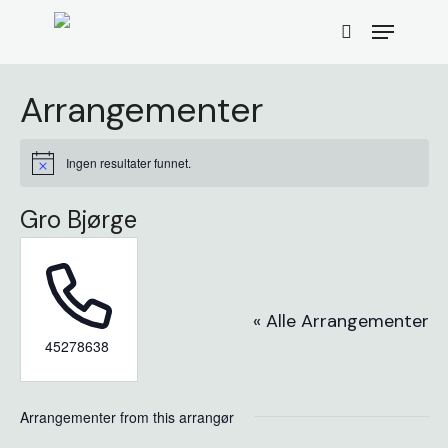
Skip
Menu
to
search
main
content
Arrangementer
Ingen resultater funnet.
Merknad
Gro Bjørge
« Alle Arrangementer
Phone
45278638
Arrangementer from this arrangør