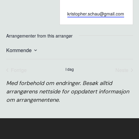
Email
kristopher.schau@gmail.com
Arrangementer from this arrangør
Kommende
Velg
dato.
Forrige
I dag
Neste
arrangementer
arrange
Med forbehold om endringer. Besøk alltid
arrangørens nettside for oppdatert informasjon
om arrangementene.