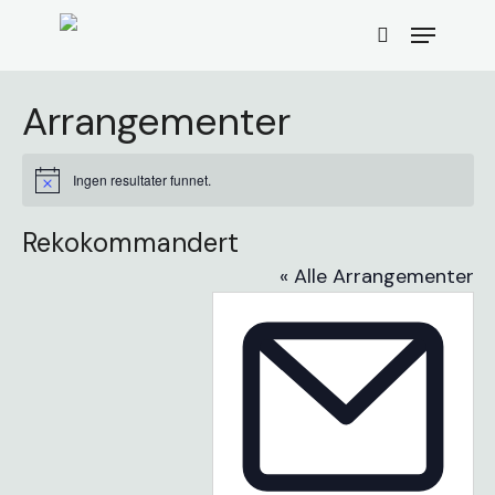
Skip
Menu
to
search
main
content
Arrangementer
Ingen resultater funnet.
Merknad
Rekokommandert
« Alle Arrangementer