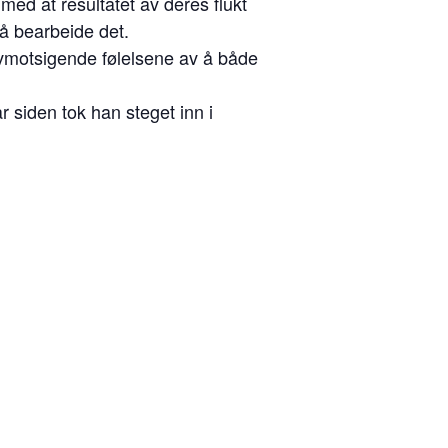
ed at resultatet av deres flukt
 å bearbeide det.
lvmotsigende følelsene av å både
r siden tok han steget inn i