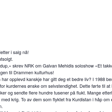
etter i salg nå!
tsolgt.
ndup,» skrev NRK om Galvan Mehidis soloshow «Et takke
gen til Drammen kulturhus!
har opplevd kanskje har gitt deg et bedre liv? I 1988 b
for kurdernes ønske om selvstendighet. Dette førte til a
er og sendte flere hundre tusener på flukt. Mange etterl
 med krig. To av dem som flyktet fra Kurdistan i håp om 
n.