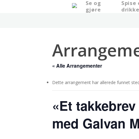
Se og
Spise
Skip
gjøre
drikk
to
main
content
Arrangeme
« Alle Arrangementer
Dette arrangement har allerede funnet sted
«Et takkebrev
med Galvan M