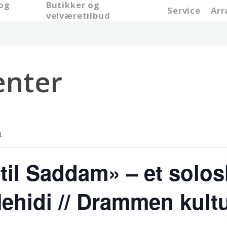
 og
Butikker og
Service
Ar
e
velværetilbud
nter
.
 til Saddam» – et solo
ehidi // Drammen kult