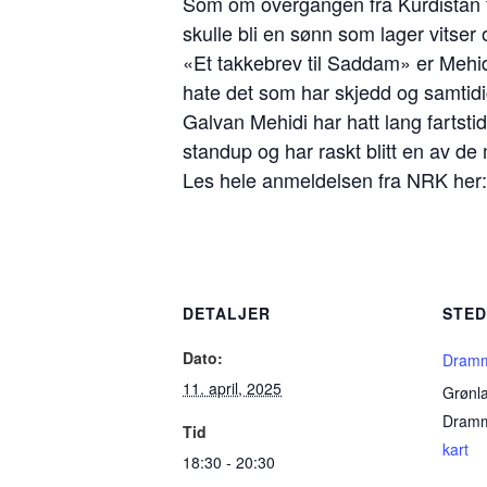
Som om overgangen fra Kurdistan til
skulle bli en sønn som lager vitse
«Et takkebrev til Saddam» er Mehid
hate det som har skjedd og samtid
Galvan Mehidi har hatt lang fartstid
standup og har raskt blitt en av d
Les hele anmeldelsen fra NRK her
DETALJER
STE
Dato:
Dramm
11. april, 2025
Grønl
Dram
Tid
kart
18:30 - 20:30