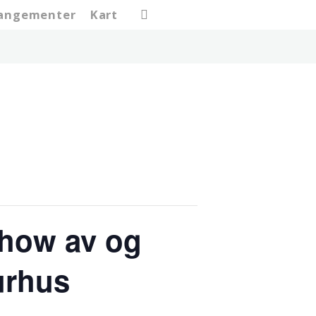
search
rangementer
Kart
show av og
urhus