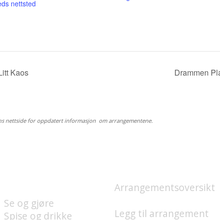
eds nettsted
itt Kaos
Drammen Pla
ns nettside for oppdatert informasjon om arrangementene.
HVA FINNES PÅ
HVA SKJER?
UNION BRYGGE?
Arrangementsoversikt
Se og gjøre
Legg til arrangement
Spise og drikke