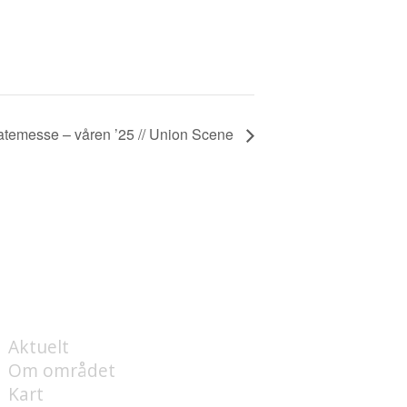
temesse – våren ’25 // Union Scene
OM
Aktuelt
Om området
Kart