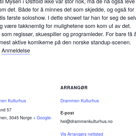
 Mysen i Østfold ikke var stor nok, må de nå også leve m
r om det. Både for å minnes det som skjedde, og også for
is første soloshow. I dette showet tar han for seg de se
ig være takknemlig for mulighetene som kom ut av det.
 som regissør, skuespiller og programleder. For bare få å
e mest aktive komikerne på den norske standup-scenen.
:
Anmeldelse
D
ARRANGØR
en Kulturhus
Drammen Kulturhus
and 57
E-post
men
,
3045
Norge
+ Google-
hei@drammenkulturhus.no
Vis Arrangørs nettsted