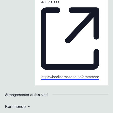
Phone
480 51 111
Website
https://becksbrasserie.no/drammen/
Arrangementer at this sted
Kommende
Velg