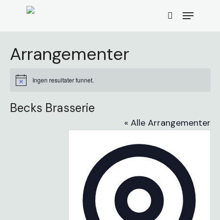
Skip
Menu
to
search
main
content
Arrangementer
Ingen resultater funnet.
Merknad
Becks Brasserie
« Alle Arrangementer
Addres