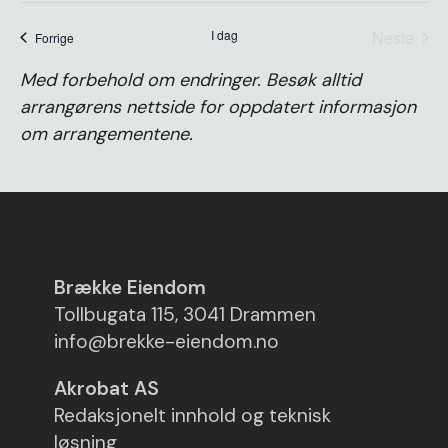
dato.
I dag
Neste
arrangementer
Forrige
arrange
Med forbehold om endringer. Besøk alltid
arrangørens nettside for oppdatert informasjon
om arrangementene.
Brække Eiendom
Tollbugata 115, 3041 Drammen
info@brekke-eiendom.no
Akrobat AS
Redaksjonelt innhold og teknisk
løsning